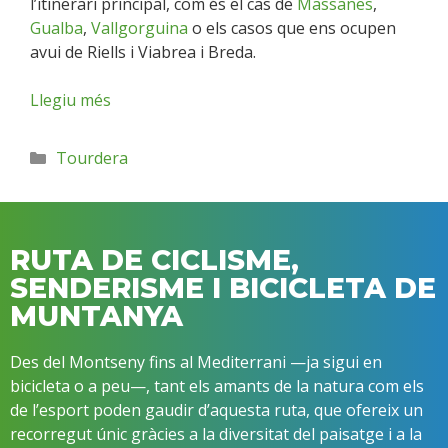
l’itinerari principal, com és el cas de
Massanes
,
Gualba
,
Vallgorguina
o els casos que ens ocupen
avui de Riells i Viabrea i Breda.
Llegiu més
Tourdera
RUTA DE CICLISME,
SENDERISME I BICICLETA DE
MUNTANYA
Des del Montseny fins al Mediterrani —ja sigui en
bicicleta o a peu—, tant els amants de la natura com els
de l’esport poden gaudir d’aquesta ruta, que ofereix un
recorregut únic gràcies a la diversitat del paisatge i a la