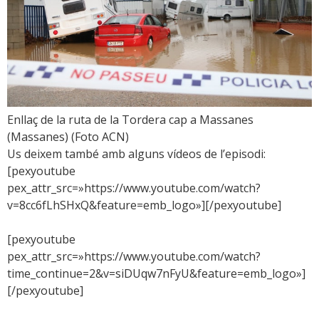
Enllaç de la ruta de la Tordera cap a Massanes
(Massanes) (Foto ACN)
Us deixem també amb alguns vídeos de l’episodi:
[pexyoutube
pex_attr_src=»https://www.youtube.com/watch?
v=8cc6fLhSHxQ&feature=emb_logo»][/pexyoutube]
[pexyoutube
pex_attr_src=»https://www.youtube.com/watch?
time_continue=2&v=siDUqw7nFyU&feature=emb_logo»]
[/pexyoutube]