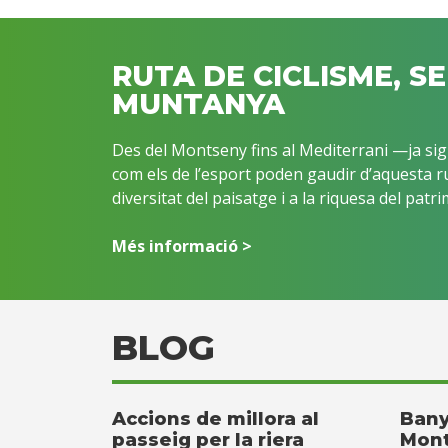
RUTA DE CICLISME, S
MUNTANYA
Des del Montseny fins al Mediterrani —ja sigu
com els de l’esport poden gaudir d’aquesta ru
diversitat del paisatge i a la riquesa del patri
Més informació >
BLOG
Accions de millora al
Bany
passeig per la riera
Mont