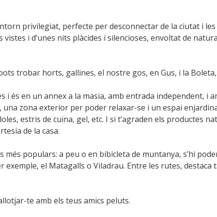
torn privilegiat, perfecte per desconnectar de la ciutat i les
istes i d’unes nits plàcides i silencioses, envoltat de natura
ts trobar horts, gallines, el nostre gos, en Gus, i la Boleta,
s i és en un annex a la masia, amb entrada independent, i a
spai, una zona exterior per poder relaxar-se i un espai enjar
loles, estris de cuina, gel, etc. I si t’agraden els productes n
rtesia de la casa.
n els més populars: a peu o en bibicleta de muntanya, s’hi pode
per exemple, el Matagalls o Viladrau. Entre les rutes, destac
allotjar-te amb els teus amics peluts.