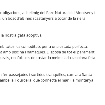
 obligacions, al bellmig del Parc Natural del Montseny i
: un bosc d’alzines i castanyers a tocar de la riera
 la nostra gata adoptiva.
mb totes les comoditats per a una estada perfecta:
dinat amb piscina i hamaques. Disposa de tot el parament
aturals, no t’oblidis de tastar la melmelada casolana feta
n fer passejades i sortides tranquil·les, com ara Santa
a també la Tourdera, que connecta el mar i la muntanya