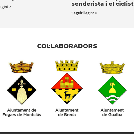
senderista i el ciclis
egint >
Seguir llegint >
COL·LABORADORS