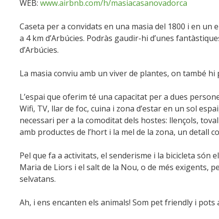
WEB:
www.airbnb.com/h/masiacasanovadorca
Caseta per a convidats en una masia del 1800 i en un en
a 4 km d’Arbúcies. Podràs gaudir-hi d’unes fantàstiques v
d’Arbúcies.
La masia conviu amb un viver de plantes, on també hi po
L’espai que oferim té una capacitat per a dues persone
Wifi, TV, llar de foc, cuina i zona d’estar en un sol e
necessari per a la comoditat dels hostes: llençols, toval
amb productes de l’hort i la mel de la zona, un detall co
Pel que fa a activitats, el senderisme i la bicicleta só
Maria de Liors i el salt de la Nou, o de més exigents, 
selvatans.
Ah, i ens encanten els animals! Som pet friendly i pots 