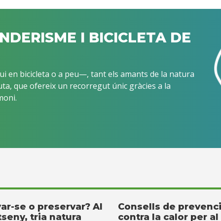
ENDERISME I BICICLETA DE
i en bicicleta o a peu—, tant els amants de la natura
ta, que ofereix un recorregut únic gràcies a la
moni.
ar-se o preservar? Al
Consells de prevenc
seny, tria natura
contra la calor per al