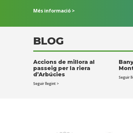
Més informació >
BLOG
Accions de millora al
Bany
passeig per la riera
Mont
d’Arbúcies
Seguir ll
Seguir llegint >