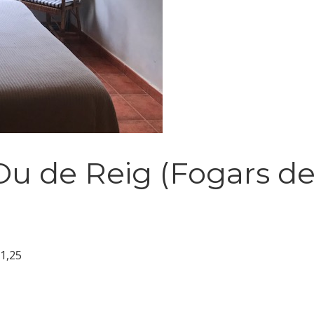
’Ou de Reig (Fogars d
11,25