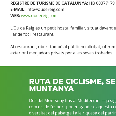
REGISTRE DE TURISME DE CATALUNYA:
HB 00377179
E-MAIL:
info@oudereig.com
WEB:
www.oudereig.com
L’Ou de Reig és un petit hostal familiar, situat davant 
llar de foc i restaurant.
Al restaurant, obert també al públic no allotjat, ofer
exterior i menjadors privats per a les seves trobades.
RUTA DE CICLISME, S
MUNTANYA
Des del Montseny fins al Mediterrani —ja sigu
com els de l’esport poden gaudir d’aquesta ru
diversitat del paisatge i a la riquesa del patri