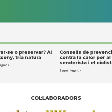
ar-se o preservar? Al
Consells de prevenc
seny, tria natura
contra la calor per al
senderista i el ciclis
egint >
Seguir llegint >
COL·LABORADORS