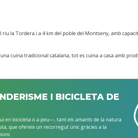
el riu la Tordera i a 4 km del poble del Montseny, amb capacit
im una cuina tradicional catalana, tot es cuina a casa amb pr
ENDERISME I BICICLETA DE
i en bicicleta o a peu—, tant els amants de la natura
ta, que ofereix un recorregut únic gràcies a la
moni.