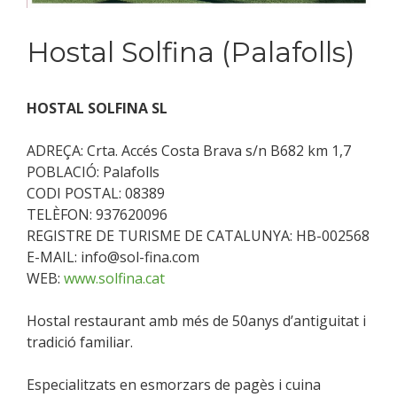
Hostal Solfina (Palafolls)
HOSTAL SOLFINA SL
ADREÇA: Crta. Accés Costa Brava s/n B682 km 1,7
POBLACIÓ: Palafolls
CODI POSTAL: 08389
TELÈFON: 937620096
REGISTRE DE TURISME DE CATALUNYA: HB-002568
E-MAIL: info@sol-fina.com
WEB:
www.solfina.cat
Hostal restaurant amb més de 50anys d’antiguitat i
tradició familiar.
Especialitzats en esmorzars de pagès i cuina