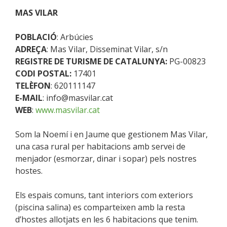
MAS VILAR
POBLACIÓ
: Arbúcies
ADREÇA
: Mas Vilar, Disseminat Vilar, s/n
REGISTRE
DE TURISME DE CATALUNYA:
PG-00823
CODI POSTAL:
17401
TELÈFON
: 620111147
E-MAIL
: info@masvilar.cat
WEB
:
www.masvilar.cat
Som la Noemí i en Jaume que gestionem Mas Vilar,
una casa rural per habitacions amb servei de
menjador (esmorzar, dinar i sopar) pels nostres
hostes.
Els espais comuns, tant interiors com exteriors
(piscina salina) es comparteixen amb la resta
d’hostes allotjats en les 6 habitacions que tenim.