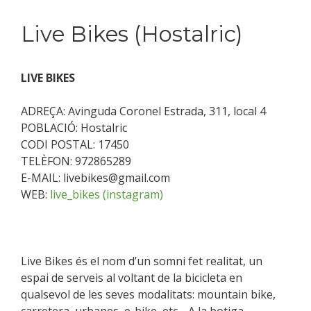
Live Bikes (Hostalric)
LIVE BIKES
ADREÇA: Avinguda Coronel Estrada, 311, local 4
POBLACIÓ: Hostalric
CODI POSTAL: 17450
TELÈFON: 972865289
E-MAIL: livebikes@gmail.com
WEB:
live_bikes (instagram)
Live Bikes és el nom d’un somni fet realitat, un
espai de serveis al voltant de la bicicleta en
qualsevol de les seves modalitats: mountain bike,
carretera, urbanes, e-bike, etc… A la botiga