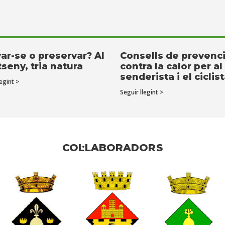
ar-se o preservar? Al
Consells de prevenc
seny, tria natura
contra la calor per al
senderista i el ciclis
egint >
Seguir llegint >
COL·LABORADORS