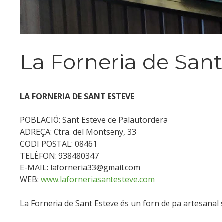
La Forneria de Sant
LA FORNERIA DE SANT ESTEVE
POBLACIÓ: Sant Esteve de Palautordera
ADREÇA: Ctra. del Montseny, 33
CODI POSTAL: 08461
TELÈFON: 938480347
E-MAIL: laforneria33@gmail.com
WEB:
www.laforneriasantesteve.com
La Forneria de Sant Esteve és un forn de pa artesanal 