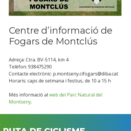
Centre d’informació de
Fogars de Montclús
Adreça: Ctra. BV-5114, km 4
Telèfon: 938475290
Contacte electrònic: p.montseny.cifogars@diba.cat
Horaris: caps de setmana i festius, de 10 a 15 h
Més informació al
web del Parc Natural del
Montseny
.
RUTA DE CICLISME,