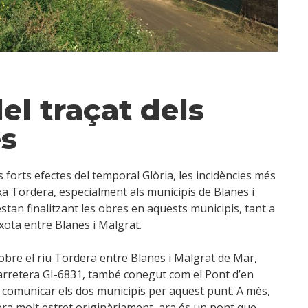
el traçat dels
es
forts efectes del temporal Glòria, les incidències més
xa Tordera, especialment als municipis de Blanes i
tan finalitzant les obres en aquests municipis, tant a
xota entre Blanes i Malgrat.
bre el riu Tordera entre Blanes i Malgrat de Mar,
la carretera GI-6831, també conegut com el Pont d’en
le comunicar els dos municipis per aquest punt. A més,
era molt estret originàriament, ara és un pont que