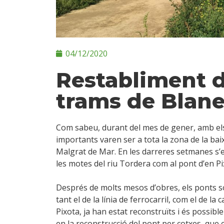
04/12/2020
Restabliment d
trams de Blan
Com sabeu, durant del mes de gener, amb els 
importants varen ser a tota la zona de la bai
Malgrat de Mar. En les darreres setmanes s’es
les motes del riu Tordera com al pont d’en Pi
Després de molts mesos d’obres, els ponts so
tant el de la línia de ferrocarril, com el de 
Pixota, ja han estat reconstruïts i és possib
en la reconstrucció del pont per cotxes, que 