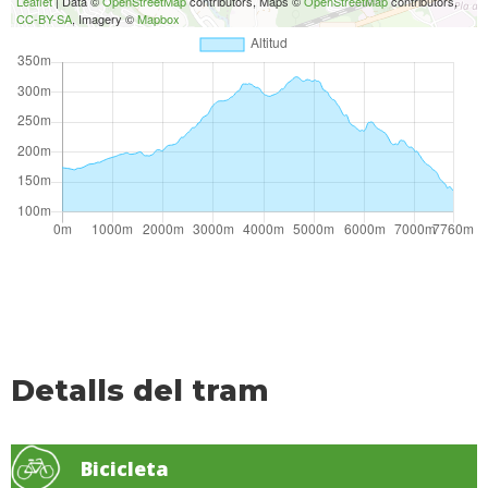
Leaflet
| Data ©
OpenStreetMap
contributors, Maps ©
OpenStreetMap
contributors,
CC-BY-SA
, Imagery ©
Mapbox
Detalls del tram
Bicicleta