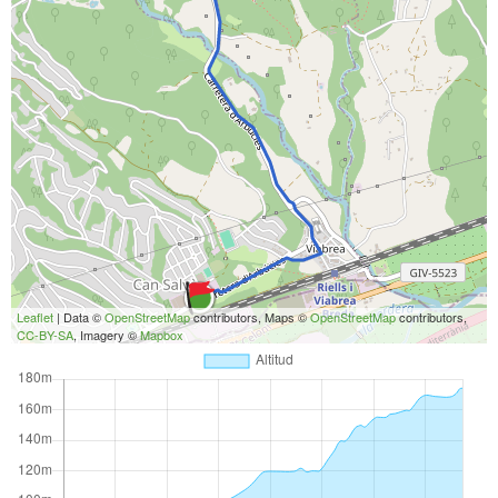
Leaflet
| Data ©
OpenStreetMap
contributors, Maps ©
OpenStreetMap
contributors,
CC-BY-SA
, Imagery ©
Mapbox