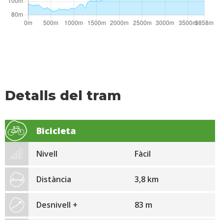
Detalls del tram
Bicicleta
Nivell
Fàcil
Distància
3,8 km
Desnivell +
83 m