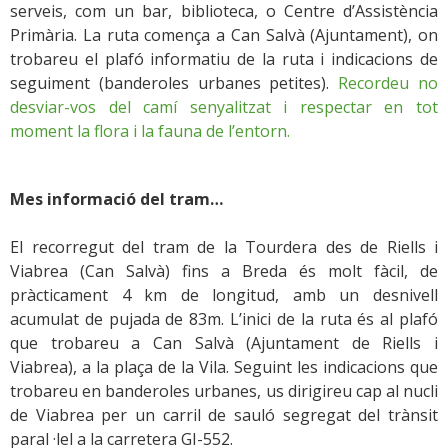
serveis, com un bar, biblioteca, o Centre d’Assistència
Primària. La ruta comença a Can Salvà (Ajuntament), on
trobareu el plafó informatiu de la ruta i indicacions de
seguiment (banderoles urbanes petites).
Recordeu no
desviar-vos del camí senyalitzat i respectar en tot
moment la flora i la fauna de l’entorn.
Mes informació del tram…
El recorregut del tram de la Tourdera des de Riells i
Viabrea (Can Salvà) fins a Breda és molt fàcil, de
pràcticament 4 km de longitud, amb un desnivell
acumulat de pujada de 83m. L’inici de la ruta és al plafó
que trobareu a Can Salvà (Ajuntament de Riells i
Viabrea), a la plaça de la Vila. Seguint les indicacions que
trobareu en banderoles urbanes, us dirigireu cap al nucli
de Viabrea per un carril de sauló segregat del trànsit
paral ·lel a la carretera GI-552.