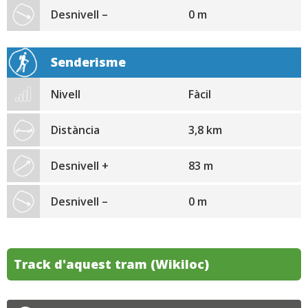
Desnivell –
0 m
Senderisme
Nivell
Fàcil
Distància
3,8 km
Desnivell +
83 m
Desnivell –
0 m
Track d'aquest tram (Wikiloc)