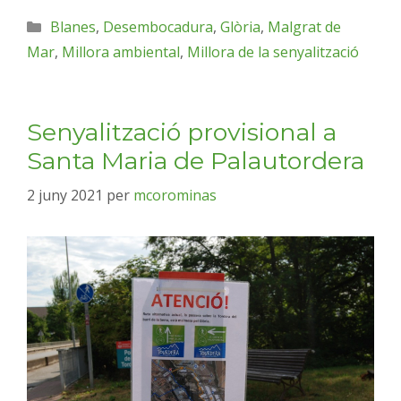
Blanes
,
Desembocadura
,
Glòria
,
Malgrat de
Mar
,
Millora ambiental
,
Millora de la senyalització
Senyalització provisional a
Santa Maria de Palautordera
2 juny 2021
per
mcorominas