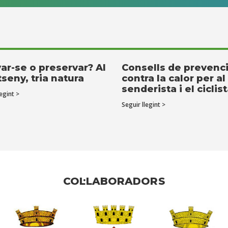
ar-se o preservar? Al
Consells de prevenc
seny, tria natura
contra la calor per al
senderista i el ciclis
egint >
Seguir llegint >
COL·LABORADORS