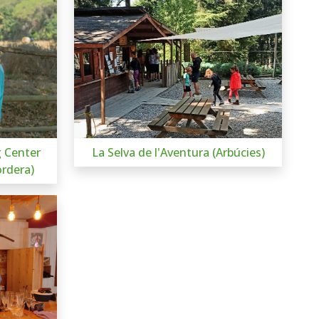
g Center
La Selva de l'Aventura (Arbúcies)
ordera)