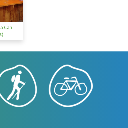
 a Can
s)