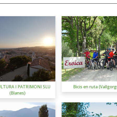
ULTURA I PATRIMONI SLU
Bicis en ruta (Vallgorg
(Blanes)