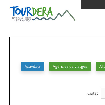
Activitats
Agències de viatges
All
Ciutat