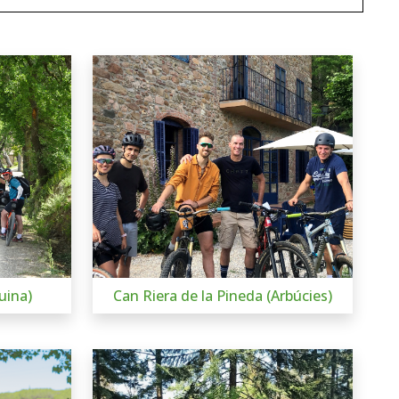
uina)
Can Riera de la Pineda (Arbúcies)