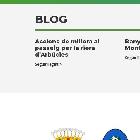
BLOG
Accions de millora al
Bany
passeig per la riera
Mont
d’Arbúcies
Seguir ll
Seguir llegint >