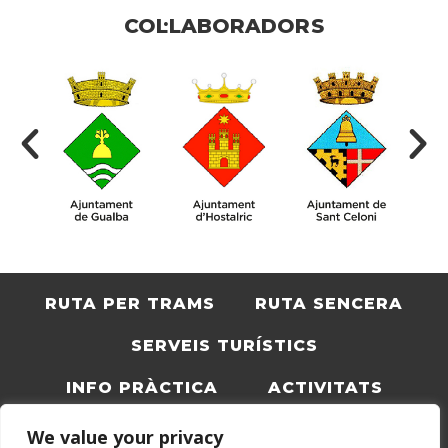
COL·LABORADORS
RUTA PER TRAMS
RUTA SENCERA
SERVEIS TURÍSTICS
INFO PRÀCTICA
ACTIVITATS
BLOC
CATALÀ
We value your privacy