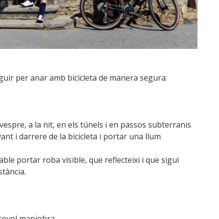
guir per anar amb bicicleta de manera segura:
vespre, a la nit, en els túnels i en passos subterranis
nt i darrere de la bicicleta i portar una llum
le portar roba visible, que reflecteixi i que sigui
stància.
lsevol maniobra