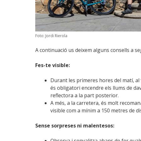
Foto: Jordi Rierola
A continuació us deixem alguns consells a se
Fes-te visible:
Durant les primeres hores del matí, al 
és obligatori encendre els llums de dava
reflectora a la part posterior.
A més, a la carretera, és molt recomanab
visible com a mínim a 150 metres de di
Sense sorpreses ni malentesos:
Observa i senyalitza abans de fer qua