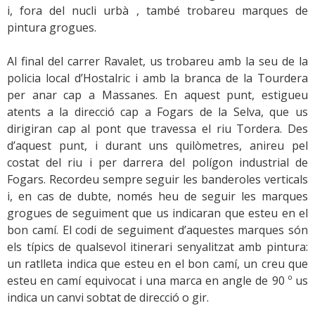
i, fora del nucli urbà , també trobareu marques de
pintura grogues.
Al final del carrer Ravalet, us trobareu amb la seu de la
policia local d’Hostalric i amb la branca de la Tourdera
per anar cap a Massanes. En aquest punt, estigueu
atents a la direcció cap a Fogars de la Selva, que us
dirigiran cap al pont que travessa el riu Tordera. Des
d’aquest punt, i durant uns quilòmetres, anireu pel
costat del riu i per darrera del polígon industrial de
Fogars. Recordeu sempre seguir les banderoles verticals
i, en cas de dubte, només heu de seguir les marques
grogues de seguiment que us indicaran que esteu en el
bon camí. El codi de seguiment d’aquestes marques són
els típics de qualsevol itinerari senyalitzat amb pintura:
un ratlleta indica que esteu en el bon camí, un creu que
esteu en camí equivocat i una marca en angle de 90 º us
indica un canvi sobtat de direcció o gir.