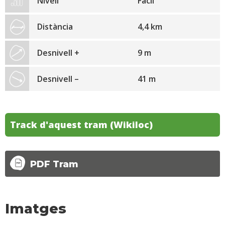
Nivell
Fàcil
Distància
4,4 km
Desnivell +
9 m
Desnivell –
41 m
Track d'aquest tram (Wikiloc)
PDF Tram
Imatges