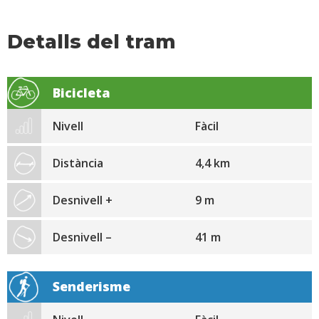
Detalls del tram
Bicicleta
Nivell
Fàcil
Distància
4,4 km
Desnivell +
9 m
Desnivell –
41 m
Senderisme