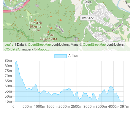
Leaflet
| Data ©
OpenStreetMap
contributors, Maps ©
OpenStreetMap
contributors,
CC-BY-SA
, Imagery ©
Mapbox