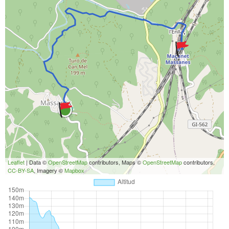
Leaflet
| Data ©
OpenStreetMap
contributors, Maps ©
OpenStreetMap
contributors,
CC-BY-SA
, Imagery ©
Mapbox