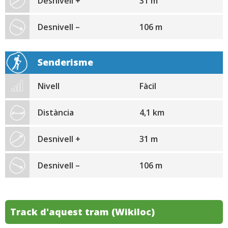
Desnivell +
31 m
Desnivell –
106 m
Senderisme
Nivell
Fàcil
Distància
4,1 km
Desnivell +
31 m
Desnivell –
106 m
Track d'aquest tram (Wikiloc)