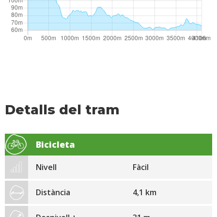
Detalls del tram
Bicicleta
Nivell
Fàcil
Distància
4,1 km