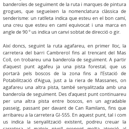
banderoles de seguiment de la ruta i marques de pintura
grogues, que segueixen la nomenclatura clàssica de
senderisme: un ratlleta indica que esteu en el bon camí,
una creu que esteu en camí equivocat i una marca en
angle de 90 º us indica un canvi sobtat de direcció o gir.
Així doncs, seguint la ruta agafareu, en primer lloc, la
carretera del barri Cambrerol fins al trencant del Mas
Coll, on trobareu una banderola de seguiment. A partir
d’aquest punt agafeu ja una pista forestal, que us
portarà pels boscos de la zona fins a l’Estació de
Potabilització d’Aigua, just a la riera de Massanes, on
agafareu una altra pista, també senyalitzada amb una
banderola de seguiment. Des d’aquest punt continuareu
per una altra pista entre boscos, en un agradable
passeig, passant per davant de Can Ramilans, fins que
arribareu a la carretera GI-555. En aquest punt, tal i com
us indica la senyalització existent, podreu creuar la
carretera al mateix nivell prenent molta atenció al