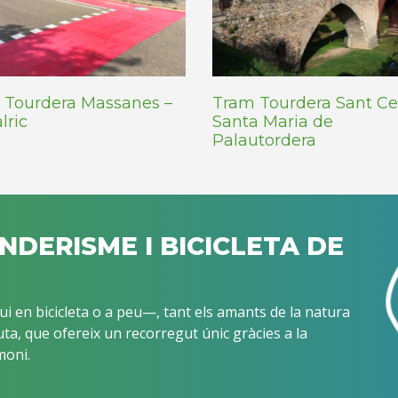
 Tourdera Massanes –
Tram Tourdera Sant Cel
lric
Santa Maria de
Palautordera
ENDERISME I BICICLETA DE
i en bicicleta o a peu—, tant els amants de la natura
ta, que ofereix un recorregut únic gràcies a la
moni.