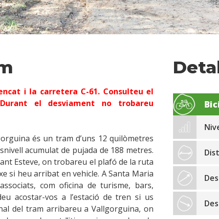
am
Detal
ncat i la carretera C-61. Consulteu el
Durant el desviament no trobareu
Bic
Nive
gorguina és un tram d’uns 12 quilòmetres
desnivell acumulat de pujada de 188 metres.
Dis
 Sant Esteve, on trobareu el plafó de la ruta
xe si heu arribat en vehicle. A Santa Maria
Des
ssociats, com oficina de turisme, bars,
eu acostar-vos a l’estació de tren si us
Des
inal del tram arribareu a Vallgorguina, on