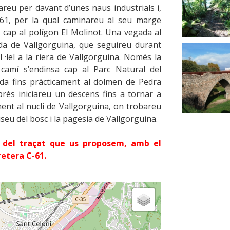
areu per davant d’unes naus industrials i,
C-61, per la qual caminareu al seu marge
 cap al polígon El Molinot. Una vegada al
rda de Vallgorguina, que seguireu durant
 ·lel a la riera de Vallgorguina. Només la
 camí s’endinsa cap al Parc Natural del
da fins pràcticament al dolmen de Pedra
prés iniciareu un descens fins a tornar a
ment al nucli de Vallgorguina, on trobareu
useu del bosc i la pagesia de Vallgorguina.
 del traçat que us proposem, amb el
retera C-61.