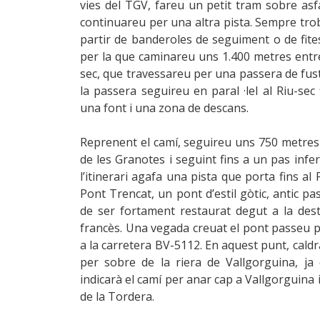
vies del TGV, fareu un petit tram sobre asf
continuareu per una altra pista. Sempre trob
partir de banderoles de seguiment o de fite
per la que caminareu uns 1.400 metres entre
sec, que travessareu per una passera de fus
la passera seguireu en paral ·lel al Riu-se
una font i una zona de descans.
Reprenent el camí, seguireu uns 750 metres p
de les Granotes i seguint fins a un pas inferi
l’itinerari agafa una pista que porta fins a
Pont Trencat, un pont d’estil gòtic, antic p
de ser fortament restaurat degut a la dest
francès. Una vegada creuat el pont passeu pe
a la carretera BV-5112. En aquest punt, cald
per sobre de la riera de Vallgorguina, j
indicarà el camí per anar cap a Vallgorguina i
de la Tordera.