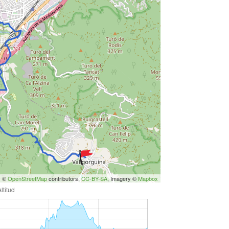
s ©
OpenStreetMap
contributors,
CC-BY-SA
, Imagery ©
Mapbox