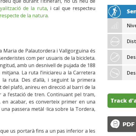
ordeu que durant l’itinerari, no us heu de
yalització de la ruta
, i cal que respecteu
Se
respecte de la natura
.
Nive
Dis
ta Maria de Palautordera i Vallgorguina és
Des
enderistes com per usuaris de la bicicleta.
ongitud, amb un desnivell de pujada de 188
mitjana. La ruta l’iniciareu a la Carretera
Des
la ruta. Des d’allà, i seguint la primera
el plafó, anireu en direcció al barri de la
r a l’estació de tren. Continuant pel tram,
Track d'
l, en acabar, es converteix primer en una
 una passera metàl ·lica sobre la Tordera,
PDF
que us portarà fins a un pas inferior a les