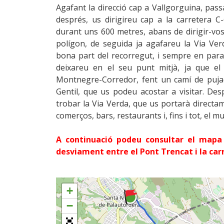
Agafant la direcció cap a Vallgorguina, pass
després, us dirigireu cap a la carretera 
durant uns 600 metres, abans de dirigir-vos
polígon, de seguida ja agafareu la Via Ve
bona part del recorregut, i sempre en paral
deixareu en el seu punt mitjà, ja que el
Montnegre-Corredor, fent un camí de puja
Gentil, que us podeu acostar a visitar. Des
trobar la Via Verda, que us portarà directa
comerços, bars, restaurants i, fins i tot, el m
A continuació podeu consultar el mapa
desviament entre el Pont Trencat i la car
+
−