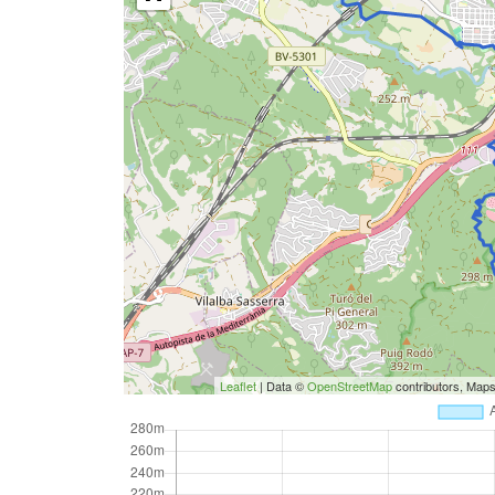
Leaflet
| Data ©
OpenStreetMap
contributors, Map