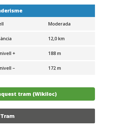
nderisme
ll
Moderada
tància
12,0 km
nivell +
188 m
nivell –
172 m
aquest tram (Wikiloc)
 Tram