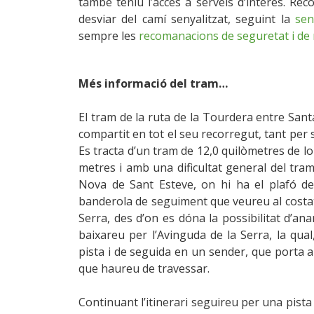
també teniu l’accés a serveis d’interès. Rec
desviar del camí senyalitzat, seguint la
sen
sempre les
recomanacions de seguretat i de 
Més informació del tram…
El tram de la ruta de la Tourdera entre San
compartit en tot el seu recorregut, tant per s
Es tracta d’un tram de 12,0 quilòmetres de l
metres i amb una dificultat general del tram 
Nova de Sant Esteve, on hi ha el plafó de 
banderola de seguiment que veureu al costat d
Serra, des d’on es dóna la possibilitat d’ana
baixareu per l’Avinguda de la Serra, la qua
pista i de seguida en un sender, que porta a
que haureu de travessar.
Continuant l’itinerari seguireu per una pista 