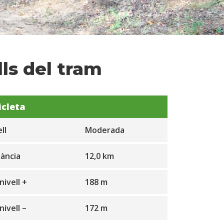
ls del tram
icleta
ll
Moderada
tància
12,0 km
nivell +
188 m
nivell –
172 m