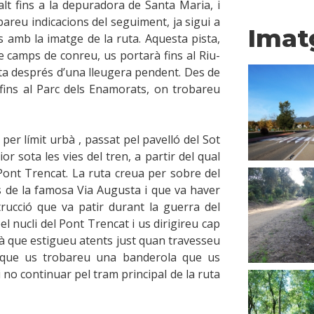
alt fins a la depuradora de Santa Maria, i
areu indicacions del seguiment, ja sigui a
Imat
s amb la imatge de la ruta. Aquesta pista,
 camps de conreu, us portarà fins al Riu-
ta després d’una lleugera pendent. Des de
c fins al Parc dels Enamorats, on trobareu
er límit urbà , passat pel pavelló del Sot
or sota les vies del tren, a partir del qual
l Pont Trencat. La ruta creua per sobre del
as de la famosa Via Augusta i que va haver
rucció que va patir durant la guerra del
l nucli del Pont Trencat i us dirigireu cap
rà que estigueu atents just quan travesseu
a que us trobareu una banderola que us
 no continuar pel tram principal de la ruta