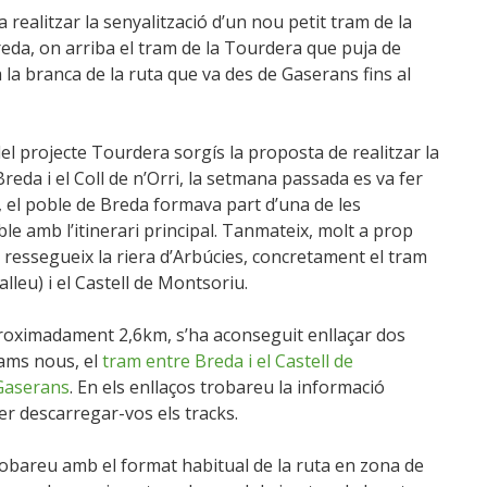
ealitzar la senyalització d’un nou petit tram de la
eda, on arriba el tram de la Tourdera que puja de
sa la branca de la ruta que va des de Gaserans fins al
l projecte Tourdera sorgís la proposta de realitzar la
reda i el Coll de n’Orri, la setmana passada es va fer
, el poble de Breda formava part d’una de les
e amb l’itinerari principal. Tanmateix, molt a prop
e ressegueix la riera d’Arbúcies, concretament el tram
lleu) i el Castell de Montsoriu.
proximadament 2,6km, s’ha aconseguit enllaçar dos
rams nous, el
tram entre Breda i el Castell de
 Gaserans
. En els enllaços trobareu la informació
per descarregar-vos els tracks.
trobareu amb el format habitual de la ruta en zona de