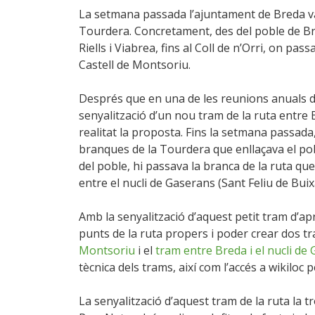
La setmana passada l’ajuntament de Breda va r
Tourdera. Concretament, des del poble de Br
Riells i Viabrea, fins al Coll de n’Orri, on pas
Castell de Montsoriu.
Després que en una de les reunions anuals de
senyalització d’un nou tram de la ruta entre B
realitat la proposta. Fins la setmana passada
branques de la Tourdera que enllaçava el pobl
del poble, hi passava la branca de la ruta qu
entre el nucli de Gaserans (Sant Feliu de Buixa
Amb la senyalització d’aquest petit tram d’a
punts de la ruta propers i poder crear dos t
Montsoriu
i el
tram entre Breda i el nucli de
tècnica dels trams, així com l’accés a wikiloc 
La senyalització d’aquest tram de la ruta la 