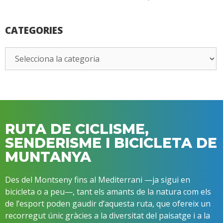
CATEGORIES
RUTA DE CICLISME,
SENDERISME I BICICLETA DE
MUNTANYA
Des del Montseny fins al Mediterrani —ja sigui en
bicicleta o a peu—, tant els amants de la natura com els
de l’esport poden gaudir d’aquesta ruta, que ofereix un
recorregut únic gràcies a la diversitat del paisatge i a la