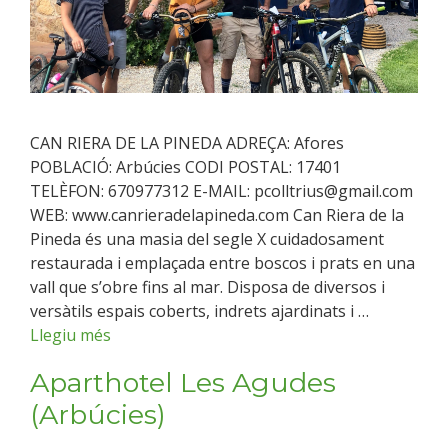
CAN RIERA DE LA PINEDA ADREÇA: Afores
POBLACIÓ: Arbúcies CODI POSTAL: 17401
TELÈFON: 670977312 E-MAIL: pcolltrius@gmail.com
WEB: www.canrieradelapineda.com Can Riera de la
Pineda és una masia del segle X cuidadosament
restaurada i emplaçada entre boscos i prats en una
vall que s’obre fins al mar. Disposa de diversos i
versàtils espais coberts, indrets ajardinats i …
Llegiu més
Aparthotel Les Agudes
(Arbúcies)