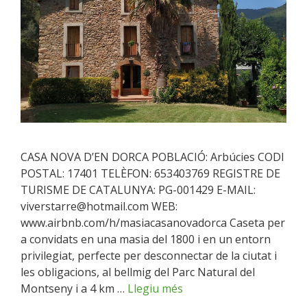
CASA NOVA D’EN DORCA POBLACIÓ: Arbúcies CODI
POSTAL: 17401 TELÈFON: 653403769 REGISTRE DE
TURISME DE CATALUNYA: PG-001429 E-MAIL:
viverstarre@hotmail.com WEB:
www.airbnb.com/h/masiacasanovadorca Caseta per
a convidats en una masia del 1800 i en un entorn
privilegiat, perfecte per desconnectar de la ciutat i
les obligacions, al bellmig del Parc Natural del
Montseny i a 4 km …
Llegiu més