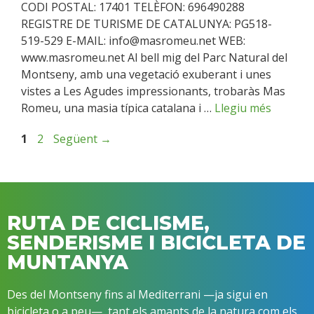
CODI POSTAL: 17401 TELÈFON: 696490288
REGISTRE DE TURISME DE CATALUNYA: PG518-
519-529 E-MAIL: info@masromeu.net WEB:
www.masromeu.net Al bell mig del Parc Natural del
Montseny, amb una vegetació exuberant i unes
vistes a Les Agudes impressionants, trobaràs Mas
Romeu, una masia típica catalana i …
Llegiu més
1
2
Següent
→
RUTA DE CICLISME,
SENDERISME I BICICLETA DE
MUNTANYA
Des del Montseny fins al Mediterrani —ja sigui en
bicicleta o a peu—, tant els amants de la natura com els