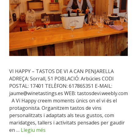
VI HAPPY – TASTOS DE VI A CAN PENJARELLA
ADREÇA: Sorrall, 51 POBLACIÓ: Arbúcies CODI
POSTAL: 17401 TELÈFON: 617865351 E-MAIL:
jaume@winetastings.es WEB: tastosdevi.weebly.com
A Vi Happy creem moments únics on el vi és el
protagonista. Organitzem tastos de vins
personalitzats i adaptats als teus gustos, com
maridatges, tallers i activitats pensades per gaudir
en …
Llegiu més