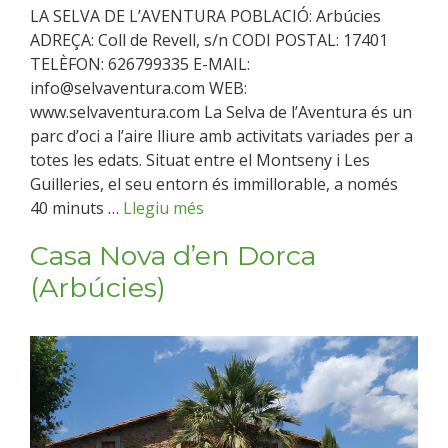
LA SELVA DE L’AVENTURA POBLACIÓ: Arbúcies
ADREÇA: Coll de Revell, s/n CODI POSTAL: 17401
TELÈFON: 626799335 E-MAIL:
info@selvaventura.com WEB:
www.selvaventura.com La Selva de l’Aventura és un
parc d’oci a l’aire lliure amb activitats variades per a
totes les edats. Situat entre el Montseny i Les
Guilleries, el seu entorn és immillorable, a només
40 minuts …
Llegiu més
Casa Nova d’en Dorca
(Arbúcies)